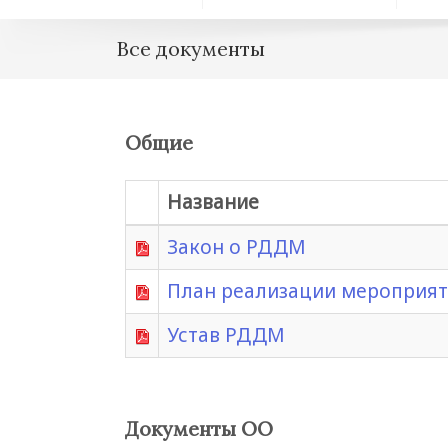
Все документы
Общие
Название
Закон о РДДМ
План реализации мероприя
Устав РДДМ
Документы ОО